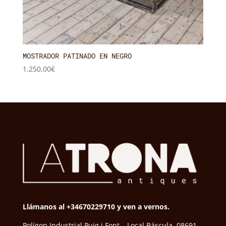
MOSTRADOR PATINADO EN NEGRO
1.250,00
€
Llámanos al +34670229710 y ven a vernos.
Polígon Industrial Puig i Font – Local Báscula, 08691