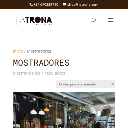
+34 670229710
shop@latrona.com
Inicio
/ Mostradores
MOSTRADORES
Mostrando los 4 resultados