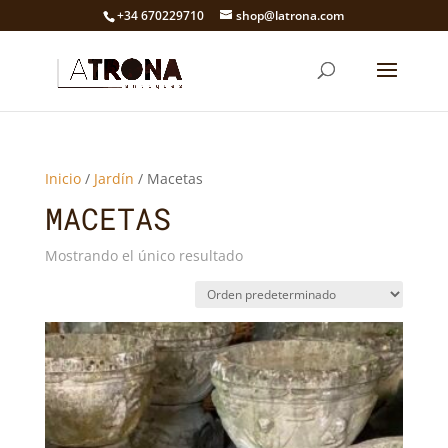
+34 670229710
shop@latrona.com
Inicio
/
Jardín
/ Macetas
MACETAS
Mostrando el único resultado