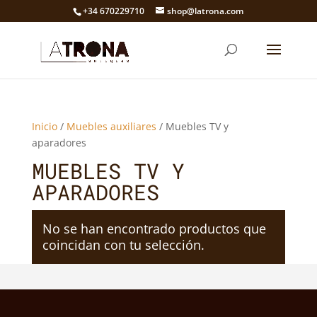
+34 670229710
shop@latrona.com
Inicio
/
Muebles auxiliares
/ Muebles TV y
aparadores
MUEBLES TV Y
APARADORES
No se han encontrado productos que
coincidan con tu selección.