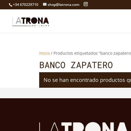
+34 670229710
shop@latrona.com
Inicio
/ Productos etiquetados “banco zapatero
BANCO ZAPATERO
No se han encontrado productos qu