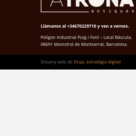
Llámanos al +34670229710 y ven a vernos.
Polígon Industrial Puig i Font – Local Báscula,
08691 Monistrol de Montserrat, Barcelona.
Disseny web de
Drup, estratègia digital