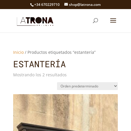
+34 670229710
shop@latrona.com
Inicio
/ Productos etiquetados “estantería”
ESTANTERÍA
Mostrando los 2 resultados