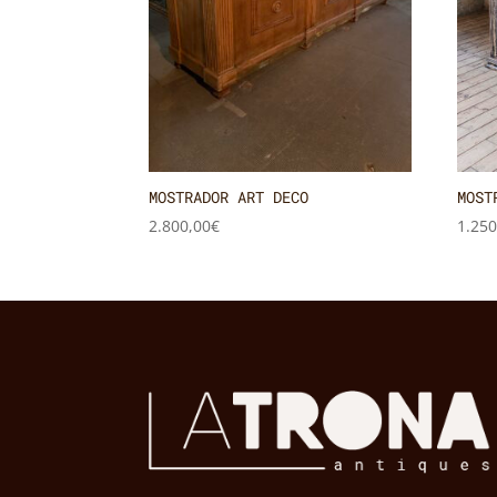
MOSTRADOR ART DECO
MOST
2.800,00
€
1.250