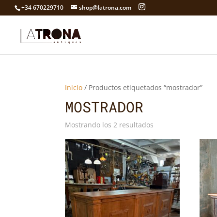
+34 670229710
shop@latrona.com
Inicio
/ Productos etiquetados “mostrador”
MOSTRADOR
Mostrando los 2 resultados