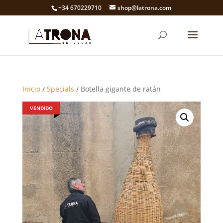
+34 670229710
shop@latrona.com
Inicio
/
Specials
/ Botella gigante de ratán
VENDIDO