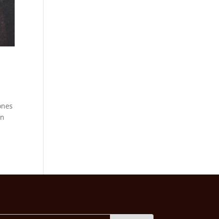
ones
an