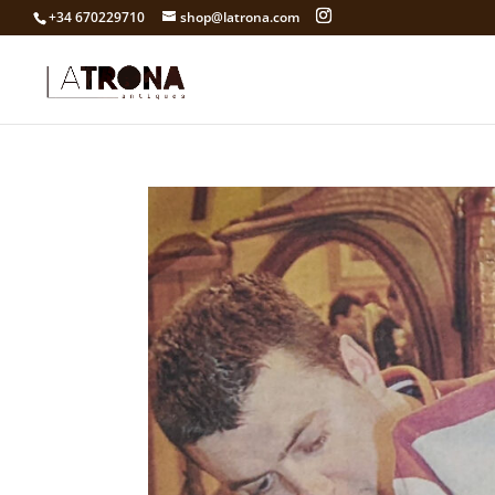
+34 670229710
shop@latrona.com