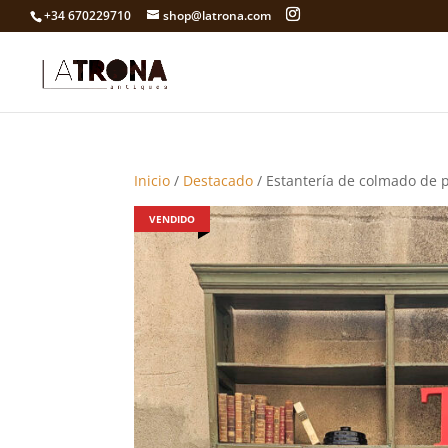
+34 670229710
shop@latrona.com
Inicio
/
Destacado
/ Estantería de colmado de 
VENDIDO