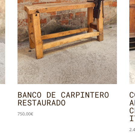
BANCO DE CARPINTERO
C
RESTAURADO
A
C
750,00
€
I
2.