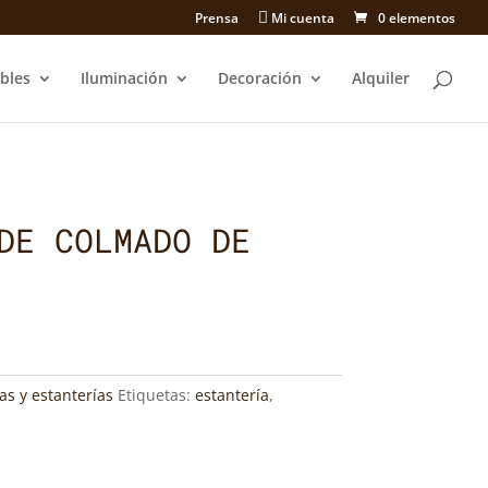
Prensa
Mi cuenta
0 elementos
bles
Iluminación
Decoración
Alquiler
DE COLMADO DE
as y estanterías
Etiquetas:
estantería
,